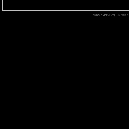
sunset MNS Berg
. Martin-